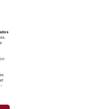
ados
es.
la
 on
es
et
z-