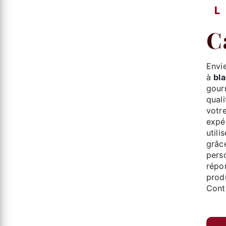
Env
à
bl
gour
quali
votr
expér
utili
grâce
pers
répo
prod
Cont