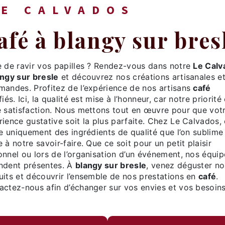
LE CALVADOS
café à blangy sur bres
ie de ravir vos papilles ? Rendez-vous dans notre
Le Calv
angy sur bresle
et découvrez nos créations artisanales e
mandes. Profitez de l’expérience de nos artisans
café
fiés. Ici, la qualité est mise à l’honneur, car notre priorité
e satisfaction. Nous mettons tout en œuvre pour que vot
ience gustative soit la plus parfaite. Chez Le Calvados,
se uniquement des ingrédients de qualité que l’on sublime
 à notre savoir-faire. Que ce soit pour un petit plaisir
onnel ou lors de l’organisation d’un événement, nos équip
ndent présentes. À
blangy sur bresle
, venez déguster no
uits et découvrir l’ensemble de nos prestations en
café
.
actez-nous afin d’échanger sur vos envies et vos besoins