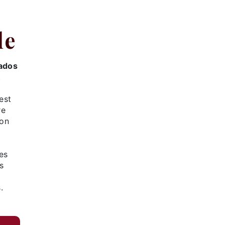
le
ados
t
 est
re
 on
es
s
.