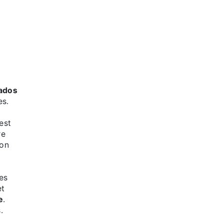
ados
es.
 est
re
 on
es
et
e
.
.