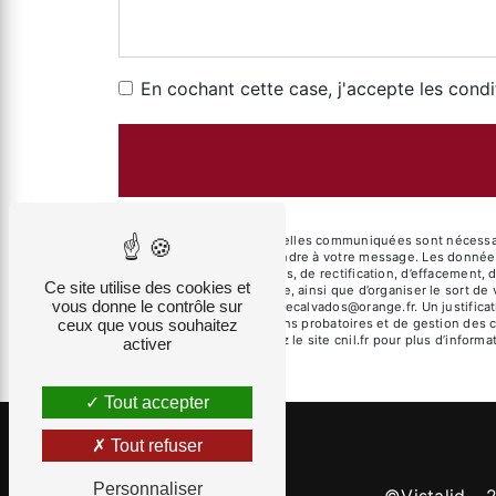
En cochant cette case, j'accepte les condi
** Les données personnelles communiquées sont nécessaires
dans le seul but de répondre à votre message. Les donnée
disposez de droits d’accès, de rectification, d’effacement, 
Ce site utilise des cookies et
d’une autorité de contrôle, ainsi que d’organiser le sort 
vous donne le contrôle sur
électronique à l'adresse lecalvados@orange.fr. Un justific
ceux que vous souhaitez
prescription légale aux fins probatoires et de gestion des 
Bloctel.gouv.fr
. Consultez le site cnil.fr pour plus d’informa
activer
Tout accepter
Tout refuser
Personnaliser