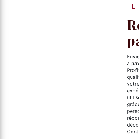
repas d'entreprise à
p
Env
à
pav
Prof
quali
votr
expér
utili
grâce
pers
répo
déco
Cont