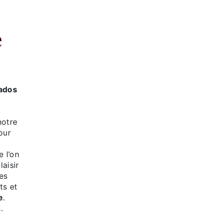
ados
notre
our
 l’on
laisir
es
ts et
e
.
.