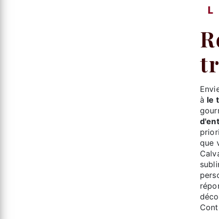
repas d'entreprise à le
t
Env
à
le 
gour
d'en
prio
que v
Calva
subli
pers
répo
déco
Cont