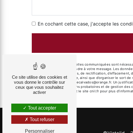
En cochant cette case, j'accepte les condi
** Les données personnelles communiquées sont nécessaires
dans le seul but de répondre à votre message. Les donnée
disposez de droits d’accès, de rectification, d’effacement, 
Ce site utilise des cookies et
d’une autorité de contrôle, ainsi que d’organiser le sort 
vous donne le contrôle sur
électronique à l'adresse lecalvados@orange.fr. Un justific
ceux que vous souhaitez
prescription légale aux fins probatoires et de gestion des 
Bloctel.gouv.fr
. Consultez le site cnil.fr pour plus d’informa
activer
Tout accepter
Tout refuser
Personnaliser